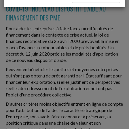
COVID-19 : NOUVEAU DISPOSITIF D'AIDE AU
FINANCEMENT DES PME
Pour aider les entreprises à faire face aux difficultés de
financement dans le contexte de crise actuel, la loi de
finances rectificative du 25 avril 2020 prévoyait la mise en
place d'avances remboursables et de prêts bonifiés. Un
décret du 12 juin 2020 précise les modalités d'application
de ce nouveau dispositif d'aide.
Peuvent en bénéficier les petites et moyennes entreprises
qui n'ont pas obtenu de prêt garanti par l'État suffisant pour
financer leur exploitation, si elles justifient de perspectives
réelles de redressement de l'exploitation et ne font pas
l'objet d'une procédure collective.
D'autres critères moins objectifs entrent en ligne de compte
pour l'attribution de l'aide : le caractère stratégique de
l'entreprise, son savoir-faire reconnu et à préserver, sa
position critique dans une chaîne de valeur et son