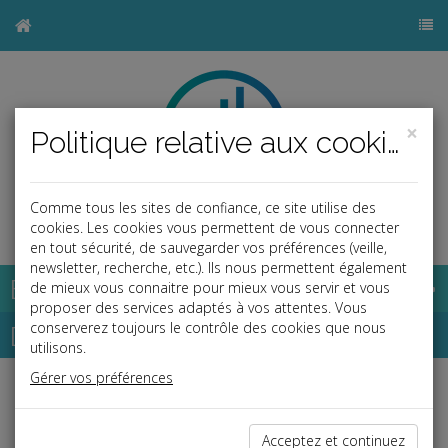
×
Politique relative aux cookies
Comme tous les sites de confiance, ce site utilise des
b
cookies. Les cookies vous permettent de vous connecter
en tout sécurité, de sauvegarder vos préférences (veille,
newsletter, recherche, etc.). Ils nous permettent également
Base documentaire
de mieux vous connaitre pour mieux vous servir et vous
proposer des services adaptés à vos attentes. Vous
Dépêches
conserverez toujours le contrôle des cookies que nous
utilisons.
Gérer vos préférences
j
a
b
Vie des affaires
Date: 2020-06-24
Acceptez et continuez