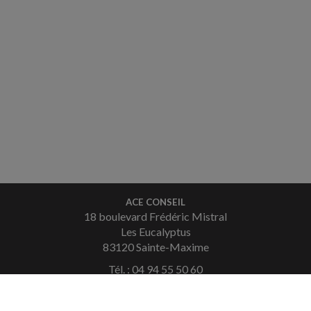
ACE CONSEIL
18 boulevard Frédéric Mistral
Les Eucalyptus
83120 Sainte-Maxime
Tél. : 04 94 55 50 60
Fax : 04 94 49 36 08
Courriel :
contact.saintemaxime@aceconseil.fr