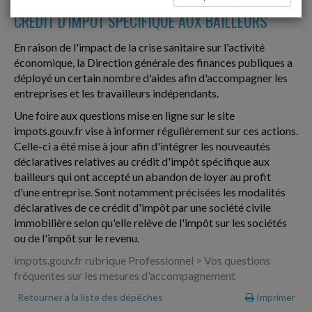
CRÉDIT D'IMPÔT SPÉCIFIQUE AUX BAILLEURS
En raison de l'impact de la crise sanitaire sur l'activité
économique, la Direction générale des finances publiques a
déployé un certain nombre d'aides afin d'accompagner les
entreprises et les travailleurs indépendants.
Une foire aux questions mise en ligne sur le site
impots.gouv.fr vise à informer régulièrement sur ces actions.
Celle-ci a été mise à jour afin d'intégrer les nouveautés
déclaratives relatives au crédit d'impôt spécifique aux
bailleurs qui ont accepté un abandon de loyer au profit
d'une entreprise. Sont notamment précisées les modalités
déclaratives de ce crédit d'impôt par une société civile
immobilière selon qu'elle relève de l'impôt sur les sociétés
ou de l'impôt sur le revenu.
impots.gouv.fr rubrique Professionnel > Vos questions
fréquentes sur les mesures d'accompagnement
Retourner à la liste des dépêches
Imprimer