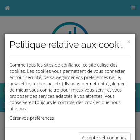
×
Politique relative aux cookies
Comme tous les sites de confiance, ce site utilise des
b
cookies. Les cookies vous permettent de vous connecter
en tout sécurité, de sauvegarder vos préférences (veille,
newsletter, recherche, etc.). Ils nous permettent également
Base documentaire
de mieux vous connaitre pour mieux vous servir et vous
proposer des services adaptés à vos attentes. Vous
Dépêches
conserverez toujours le contrôle des cookies que nous
utilisons.
Gérer vos préférences
j
a
b
Fiscal TPE
Date: 2021-04-27
Acceptez et continuez