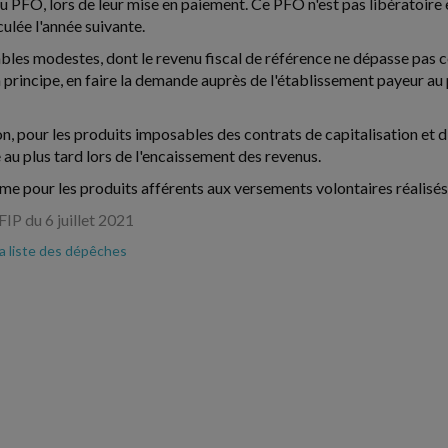
ou PFO, lors de leur mise en paiement. Ce PFO n'est pas libératoire 
culée l'année suivante.
bles modestes, dont le revenu fiscal de référence ne dépasse pas 
en principe, en faire la demande auprès de l'établissement payeur au
n, pour les produits imposables des contrats de capitalisation et
 au plus tard lors de l'encaissement des revenus.
ême pour les produits afférents aux versements volontaires réalisés s
IP du 6 juillet 2021
la liste des dépêches