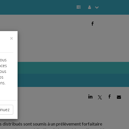
b
×
vous
nces
vous
os
ns.
j
a
b
inuez
us distribués sont soumis à un prélèvement forfaitaire