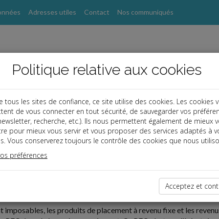
onnées
Adresses utiles
Contact
Nos communiqués
Politique relative aux cookies
ous les sites de confiance, ce site utilise des cookies. Les cookies 
tent de vous connecter en tout sécurité, de sauvegarder vos préfére
, newsletter, recherche, etc.). Ils nous permettent également de mieux 
tre pour mieux vous servir et vous proposer des services adaptés à v
s. Vous conserverez toujours le contrôle des cookies que nous utiliso
vos préférences
07-26
Acceptez et cont
DE PFO SUR LES REVENUS DE CAPITAUX MOBILIERS
nt imposables, les produits de placement à revenu fixe et les reven