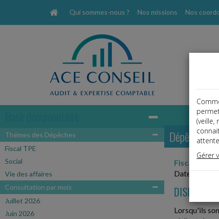
Qui sommes-nous ?
Nos missions
Nos coord
Comme t
permet
Base documentaire
(veille
connai
Dépêches
Thémes des Dépêches
attente
Fiscal TPE
Gérer 
Social
Fiscal TPE
Date: 2021-
Vie des affaires
Consultation par mois
DISPENSE 
Juillet 2026
Lorsqu'ils so
Juin 2026