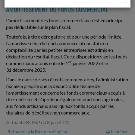
AMORTISSEMENT DU FONDS COMMERCIAL
L'amortissement des fonds commerciaux n'est en principe
pas déductible sur le plan fiscal.
Toutefois, à titre dérogatoire et pour une période limitée,
l'amortissement du fonds commercial constaté en
comptabilité par les petites entreprises est admis en
déduction du résultat fiscal. Cette disposition vise les fonds
er
commerciaux acquis entre le 1
janvier 2022 et le
31 décembre 2025.
Dans le cadre de ses récents commentaires, l'administration
fiscale a précisé que la déductibilité fiscale de
l'amortissement concerne les fonds commerciaux acquis à
titre onéreux et s'applique également aux fonds agricoles,
aux fonds artisanaux ainsi qu'aux fonds acquis par les
titulaires de bénéfices non commerciaux.
Actualité BOFiP du 8 juin 2022
Retourner à la liste des dépêches
Imprimer