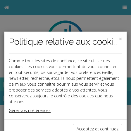
×
Politique relative aux cookies
Comme tous les sites de confiance, ce site utilise des
b
cookies. Les cookies vous permettent de vous connecter
en tout sécurité, de sauvegarder vos préférences (veille,
newsletter, recherche, etc.). Ils nous permettent également
Base documentaire
de mieux vous connaitre pour mieux vous servir et vous
proposer des services adaptés à vos attentes. Vous
Dépêches
conserverez toujours le contrôle des cookies que nous
utilisons.
Gérer vos préférences
j
a
b
Fiscal TPE
Date: 2022-07-25
Acceptez et continuez