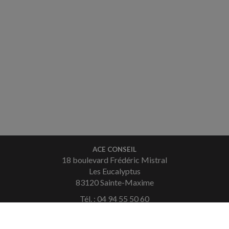
ACE CONSEIL
18 boulevard Frédéric Mistral
Les Eucalyptus
83120 Sainte-Maxime
Tél. : 04 94 55 50 60
Fax : 04 94 49 36 08
Courriel :
contact.saintemaxime@aceconseil.fr