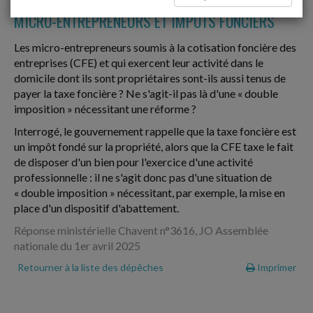
MICRO-ENTREPRENEURS ET IMPÔTS FONCIERS
Les micro-entrepreneurs soumis à la cotisation foncière des
entreprises (CFE) et qui exercent leur activité dans le
domicile dont ils sont propriétaires sont-ils aussi tenus de
payer la taxe foncière ? Ne s'agit-il pas là d'une « double
imposition » nécessitant une réforme ?
Interrogé, le gouvernement rappelle que la taxe foncière est
un impôt fondé sur la propriété, alors que la CFE taxe le fait
de disposer d'un bien pour l'exercice d'une activité
professionnelle : il ne s'agit donc pas d'une situation de
« double imposition » nécessitant, par exemple, la mise en
place d'un dispositif d'abattement.
Réponse ministérielle Chavent n°3616, JO Assemblée
nationale du 1er avril 2025
Retourner à la liste des dépêches
Imprimer