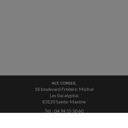
ACE CONSEIL
18 boulevard Frédéric Mistral
Les Eucalyptus
83120 Sainte-Maxime
Tél. : 04 94 55 50 60
Fax : 04 94 49 36 08
Courriel :
contact.saintemaxime@aceconseil.fr