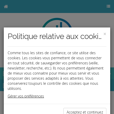
×
Politique relative aux cookies
Comme tous les sites de confiance, ce site utilise des
b
cookies. Les cookies vous permettent de vous connecter
en tout sécurité, de sauvegarder vos préférences (veille,
newsletter, recherche, etc.). Ils nous permettent également
Base documentaire
de mieux vous connaitre pour mieux vous servir et vous
proposer des services adaptés à vos attentes. Vous
Dépêches
conserverez toujours le contrôle des cookies que nous
utilisons.
Gérer vos préférences
j
a
b
Fiscal TPE
Date: 2025-09-26
Acceptez et continuez