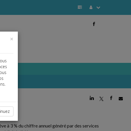
b
×
vous
nces
vous
os
ns.
j
a
b
inuez
élève à 3 % du chiffre annuel généré par des services