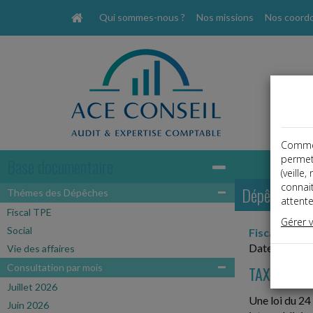
Qui sommes-nous ?
Nos missions
Nos coord
Comme t
permet
Base documentaire
(veille
connai
Dépêches
Thémes des Dépêches
attente
Fiscal TPE
Gérer 
Social
Fiscal TPE
Date: 2025-
Vie des affaires
Consultation par mois
TAXE SUR 
Juillet 2026
Une loi du 24 
Juin 2026