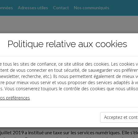
onnées
Adresses utiles
Contact
Nos communiqués
Politique relative aux cookies
ous les sites de confiance, ce site utilise des cookies. Les cookies 
tent de vous connecter en tout sécurité, de sauvegarder vos préfére
, newsletter, recherche, etc.). Ils nous permettent également de mieux 
tre pour mieux vous servir et vous proposer des services adaptés à v
s. Vous conserverez toujours le contrôle des cookies que nous utiliso
vos préférences
10-03
Acceptez et cont
LES SERVICES NUMÉRIQUES
juillet 2019 a institué une taxe sur les services numériques. Elle s'