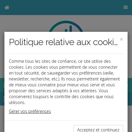
×
Politique relative aux cookies
Comme tous les sites de confiance, ce site utilise des
b
cookies. Les cookies vous permettent de vous connecter
en tout sécurité, de sauvegarder vos préférences (veille,
newsletter, recherche, etc.). Ils nous permettent également
Base documentaire
de mieux vous connaitre pour mieux vous servir et vous
proposer des services adaptés à vos attentes. Vous
Dépêches
conserverez toujours le contrôle des cookies que nous
utilisons.
Gérer vos préférences
j
a
b
Fiscal TPE
Date: 2025-12-18
Acceptez et continuez