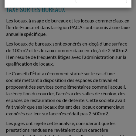
TAXE SUR LES BUREAUX
Les locaux à usage de bureaux et les locaux commerciaux en
Île-de-France et dans la région PACA sont soumis à une taxe
annuelle spécifique.
Les locaux de bureaux sont exonérés en-deçà d'une surface
de 100 m2 et les locaux commerciaux en-deçà de 2 500 m2.
Il en résulte de fréquents litiges avec l'administration sur la
qualification de locaux.
Le Conseil d'État a récemment statué sur le cas d'une
société mettant à disposition des espaces de travail et
proposant des services complémentaires comme l'accueil,
la réception du courrier, l'accès à des salles de réunion, des
espaces de restauration ou de détente. Cette société avait
fait valoir que ses locaux étaient des locaux commerciaux
exonérés car leur surface n'excédait pas 2 500 m2.
Les juges ont rejeté cette analyse, considérant que les
prestations rendues ne revêtaient qu'un caractère