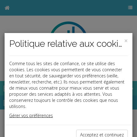
×
Politique relative aux cookies
Comme tous les sites de confiance, ce site utilise des
b
cookies. Les cookies vous permettent de vous connecter
en tout sécurité, de sauvegarder vos préférences (veille,
newsletter, recherche, etc.). Ils nous permettent également
Base documentaire
de mieux vous connaitre pour mieux vous servir et vous
proposer des services adaptés à vos attentes. Vous
Dépêches
conserverez toujours le contrôle des cookies que nous
utilisons.
Gérer vos préférences
j
a
b
Social
Date: 2025-12-19
Acceptez et continuez