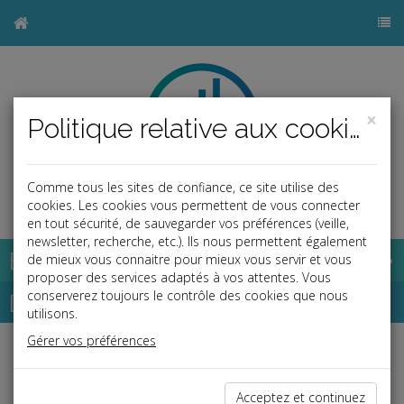
×
Politique relative aux cookies
Comme tous les sites de confiance, ce site utilise des
b
cookies. Les cookies vous permettent de vous connecter
en tout sécurité, de sauvegarder vos préférences (veille,
newsletter, recherche, etc.). Ils nous permettent également
Base documentaire
de mieux vous connaitre pour mieux vous servir et vous
proposer des services adaptés à vos attentes. Vous
Dépêches
conserverez toujours le contrôle des cookies que nous
utilisons.
Gérer vos préférences
j
a
b
Social, Paye
Date: 2026-07-06
Acceptez et continuez