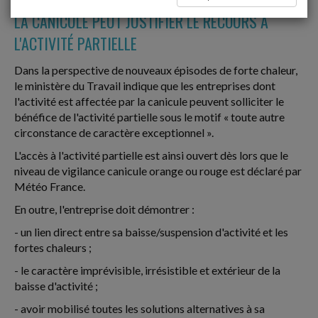
LA CANICULE PEUT JUSTIFIER LE RECOURS À
L'ACTIVITÉ PARTIELLE
Dans la perspective de nouveaux épisodes de forte chaleur,
le ministère du Travail indique que les entreprises dont
l'activité est affectée par la canicule peuvent solliciter le
bénéfice de l'activité partielle sous le motif « toute autre
circonstance de caractère exceptionnel ».
L'accès à l'activité partielle est ainsi ouvert dès lors que le
niveau de vigilance canicule orange ou rouge est déclaré par
Météo France.
En outre, l'entreprise doit démontrer :
- un lien direct entre sa baisse/suspension d'activité et les
fortes chaleurs ;
- le caractère imprévisible, irrésistible et extérieur de la
baisse d'activité ;
- avoir mobilisé toutes les solutions alternatives à sa