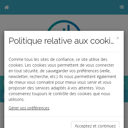
×
Politique relative aux cookies
Comme tous les sites de confiance, ce site utilise des
b
cookies. Les cookies vous permettent de vous connecter
en tout sécurité, de sauvegarder vos préférences (veille,
newsletter, recherche, etc.). Ils nous permettent également
Base documentaire
de mieux vous connaitre pour mieux vous servir et vous
proposer des services adaptés à vos attentes. Vous
Dépêches
conserverez toujours le contrôle des cookies que nous
utilisons.
Gérer vos préférences
j
a
b
Social
Date: 2026-07-07
Acceptez et continuez