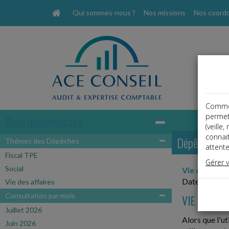
Qui sommes-nous ?
Nos missions
Nos coord
Comme t
permet
Base documentaire
(veille
connai
Dépêches
Thémes des Dépêches
attente
Fiscal TPE
Gérer 
Social
Vie des affa
Date: 2026-
Vie des affaires
Consultation par mois
VIE PRIVÉE
Juillet 2026
Alors que l'u
Juin 2026