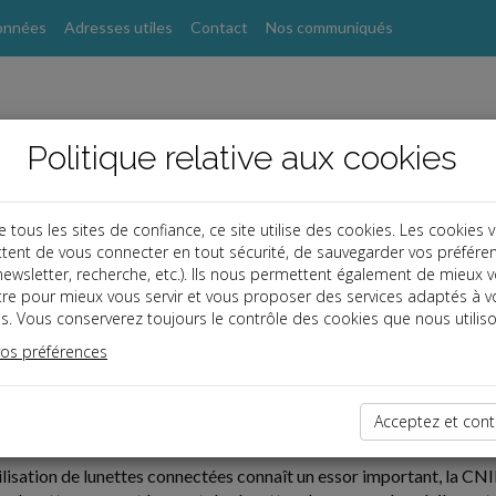
onnées
Adresses utiles
Contact
Nos communiqués
Politique relative aux cookies
ous les sites de confiance, ce site utilise des cookies. Les cookies 
tent de vous connecter en tout sécurité, de sauvegarder vos préfére
, newsletter, recherche, etc.). Ils nous permettent également de mieux 
tre pour mieux vous servir et vous proposer des services adaptés à v
s. Vous conserverez toujours le contrôle des cookies que nous utiliso
vos préférences
ires
07-08
Acceptez et cont
 : ATTENTION AUX LUNETTES CONNECTÉES
tilisation de lunettes connectées connaît un essor important, la CN