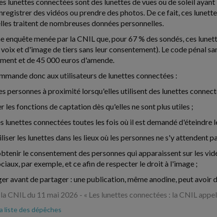
Les lunettes connectées sont des lunettes de vues ou de soleil ayant
egistrer des vidéos ou prendre des photos. De ce fait, ces lunette
elles traitent de nombreuses données personnelles.
une enquête menée par la CNIL que, pour 67 % des sondés, ces lunette
voix et d'image de tiers sans leur consentement). Le code pénal sanct
ment et de 45 000 euros d'amende.
mande donc aux utilisateurs de lunettes connectées :
es personnes à proximité lorsqu'elles utilisent des lunettes connect
r les fonctions de captation dès qu'elles ne sont plus utiles ;
es lunettes connectées toutes les fois où il est demandé d'éteindre 
tiliser les lunettes dans les lieux où les personnes ne s'y attendent pa
à obtenir le consentement des personnes qui apparaissent sur les vi
ciaux, par exemple, et ce afin de respecter le droit à l'image ;
oger avant de partager : une publication, même anodine, peut avoir 
 la CNIL du 11 mai 2026 - « Les lunettes connectées : la CNIL appell
la liste des dépêches