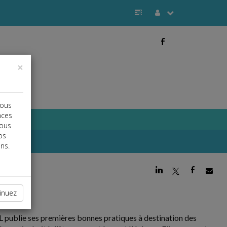
b
×
vous
nces
vous
os
ns.
j
a
b
inuez
IL publie ses premières bonnes pratiques à destination des