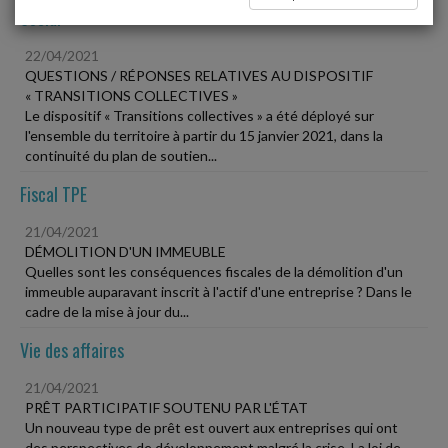
Social
22/04/2021
QUESTIONS / RÉPONSES RELATIVES AU DISPOSITIF
« TRANSITIONS COLLECTIVES »
Le dispositif « Transitions collectives » a été déployé sur
l'ensemble du territoire à partir du 15 janvier 2021, dans la
continuité du plan de soutien...
Fiscal TPE
21/04/2021
DÉMOLITION D'UN IMMEUBLE
Quelles sont les conséquences fiscales de la démolition d'un
immeuble auparavant inscrit à l'actif d'une entreprise ? Dans le
cadre de la mise à jour du...
Vie des affaires
21/04/2021
PRÊT PARTICIPATIF SOUTENU PAR L'ÉTAT
Un nouveau type de prêt est ouvert aux entreprises qui ont
des perspectives de développement malgré la crise. La loi de