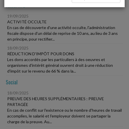
Fiscal TPE
19/09/2025
ACTIVITÉ OCCULTE
En cas de découverte d'une activité occulte, l'administration
fiscale dispose d'un délai de reprise de 10 ans, au lieu de 3 ans
en principe, pour rectifier...
18/09/2025
RÉDUCTION D'IMPÔT POUR DONS
Les dons accordés par les particuliers à des oeuvres et
organismes d'intérêt général ouvrent droit à une réduction
d'impôt sur le revenu de 66 % dans la...
Social
18/09/2025
PREUVE DES HEURES SUPPLÉMENTAIRES : PREUVE
PARTAGÉE
En cas de conflit sur l'existence ou le nombre d'heures de travail
accomplies, le salarié et l'employeur doivent se partager la
charge de la preuve. Au...