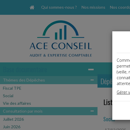
Qui sommes-nous ?
Nos missions
Nos coord
Comme t
permet
Base documentaire
(veille
connai
Dépêches
Thémes des Dépêches
attente
Fiscal TPE
Gérer 
Social
Liste des 
Vie des affaires
Consultation par mois
Social
Juillet 2026
Juin 2026
17/12/2025