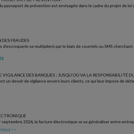
 passeport de prévention est envisagée dans le cadre du projet de loi de
 DES FRAUDES
 d'escroquerie se multiplient par le biais de courriels ou SMS cherchant à
es
E VIGILANCE DES BANQUES : JUSQU'OÙ VA LA RESPONSABILITÉ D
nt un devoir de vigilance envers leurs clients, ce qui leur impose de d
LECTRONIQUE
r septembre 2026, la facture électronique va se généraliser entre entrepr
nt(es) >>