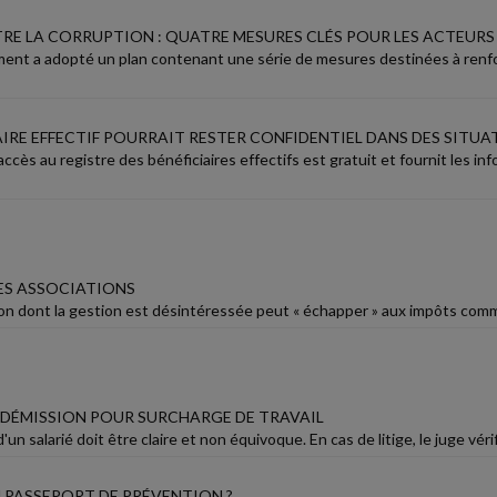
RE LA CORRUPTION : QUATRE MESURES CLÉS POUR LES ACTEUR
nt a adopté un plan contenant une série de mesures destinées à renforc
AIRE EFFECTIF POURRAIT RESTER CONFIDENTIEL DANS DES SITUA
'accès au registre des bénéficiaires effectifs est gratuit et fournit les 
DES ASSOCIATIONS
n dont la gestion est désintéressée peut « échapper » aux impôts commerc
E DÉMISSION POUR SURCHARGE DE TRAVAIL
'un salarié doit être claire et non équivoque. En cas de litige, le juge véri
 PASSEPORT DE PRÉVENTION ?