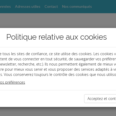
onnées
Adresses utiles
Contact
Nos communiqués
Politique relative aux cookies
ous les sites de confiance, ce site utilise des cookies. Les cookies 
tent de vous connecter en tout sécurité, de sauvegarder vos préfére
, newsletter, recherche, etc.). Ils nous permettent également de mieux 
tre pour mieux vous servir et vous proposer des services adaptés à v
s. Vous conserverez toujours le contrôle des cookies que nous utiliso
vos préférences
dernières dépêches
Acceptez et cont