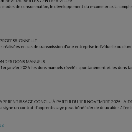
R REVITALISER LES CENTRES VILLES
es modes de consommation, le développement du e-commerce, la complexit
 PROFESSIONNELLE
s réalisées en cas de transmission d'une entreprise individuelle ou d'un
N DES DONS MANUELS
1er janvier 2026, les dons manuels révélés spontanément et les dons fa
APPRENTISSAGE CONCLU À PARTIR DU 1ER NOVEMBRE 2025 : AID
i signe un contrat d'apprentissage peut bénéficier de deux aides à l'emb
es