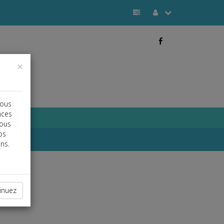
b
×
vous
nces
vous
os
ns.
inuez