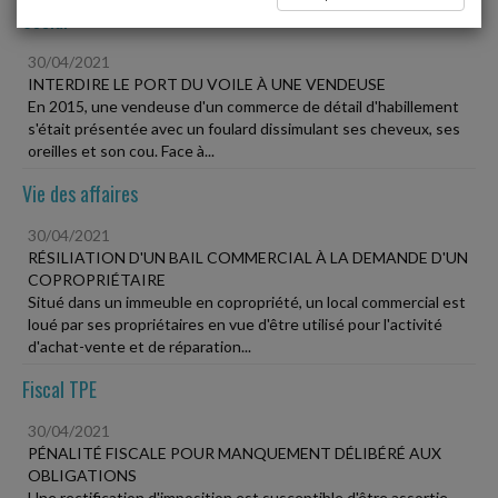
Social
30/04/2021
INTERDIRE LE PORT DU VOILE À UNE VENDEUSE
En 2015, une vendeuse d'un commerce de détail d'habillement
s'était présentée avec un foulard dissimulant ses cheveux, ses
oreilles et son cou. Face à...
Vie des affaires
30/04/2021
RÉSILIATION D'UN BAIL COMMERCIAL À LA DEMANDE D'UN
COPROPRIÉTAIRE
Situé dans un immeuble en copropriété, un local commercial est
loué par ses propriétaires en vue d'être utilisé pour l'activité
d'achat-vente et de réparation...
Fiscal TPE
30/04/2021
PÉNALITÉ FISCALE POUR MANQUEMENT DÉLIBÉRÉ AUX
OBLIGATIONS
Une rectification d'imposition est susceptible d'être assortie