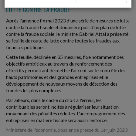
LUTTE CONTRE LA FRAUDE
Après l'annonce fin mai 2023 d'une série de mesures de lutte
contre la fraude fiscale et douanière puis d'un plan de lutte
contre la fraude sociale, le ministre Gabriel Attal a présenté
sa feuille de route de lutte contre toutes les fraudes aux
finances publiques.
Cette feuille, déclinée en 35 mesures, fixe notamment des
objectifs ambitieux au travers du renforcement des
effectifs permettant de mettre l'accent sur le contrôle des
hauts patrimoines et des grandes entreprises et le
développement de nouveaux moyens de détection des
fraudes les plus complexes.
Par ailleurs, dans le cadre du droit à l'erreur, les
contribuables seront incités à régulariser leur situation
moyennant des pénalités réduites. L'accompagnement des
entreprises en matière fiscale sera aussi renforcé.
Ministère de l'économie, dossier de presse du 1er juin 2023