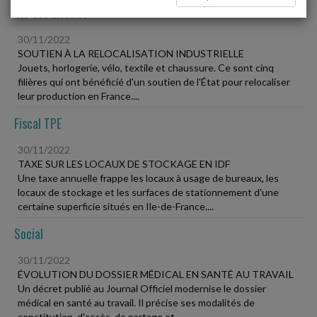
Vie des affaires
30/11/2022
SOUTIEN À LA RELOCALISATION INDUSTRIELLE
Jouets, horlogerie, vélo, textile et chaussure. Ce sont cinq
filières qui ont bénéficié d'un soutien de l'État pour relocaliser
leur production en France....
Fiscal TPE
30/11/2022
TAXE SUR LES LOCAUX DE STOCKAGE EN IDF
Une taxe annuelle frappe les locaux à usage de bureaux, les
locaux de stockage et les surfaces de stationnement d'une
certaine superficie situés en Ile-de-France....
Social
30/11/2022
ÉVOLUTION DU DOSSIER MÉDICAL EN SANTÉ AU TRAVAIL
Un décret publié au Journal Officiel modernise le dossier
médical en santé au travail. Il précise ses modalités de
constitution, d'accès, de partage et...