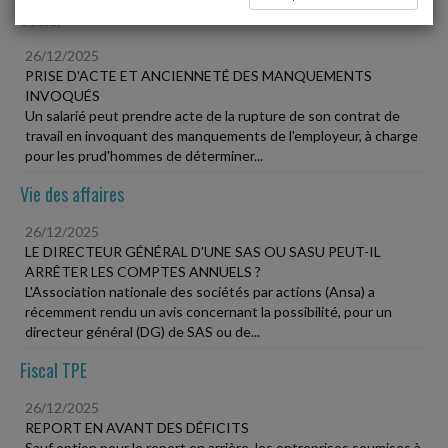
Social
26/12/2025
PRISE D'ACTE ET ANCIENNETÉ DES MANQUEMENTS
INVOQUÉS
Un salarié peut prendre acte de la rupture de son contrat de
travail en invoquant des manquements de l'employeur, à charge
pour les prud'hommes de déterminer...
Vie des affaires
26/12/2025
LE DIRECTEUR GÉNÉRAL D'UNE SAS OU SASU PEUT-IL
ARRÊTER LES COMPTES ANNUELS ?
L'Association nationale des sociétés par actions (Ansa) a
récemment rendu un avis concernant la possibilité, pour un
directeur général (DG) de SAS ou de...
Fiscal TPE
26/12/2025
REPORT EN AVANT DES DÉFICITS
Sauf option pour le report en arrière, les entreprises soumises à