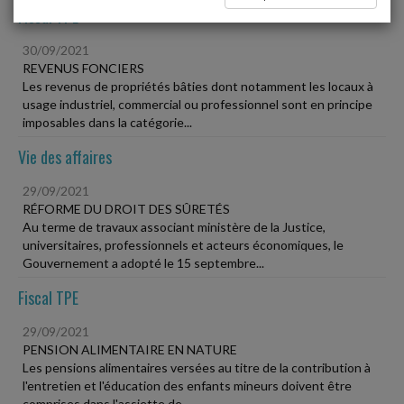
Fiscal TPE
30/09/2021
REVENUS FONCIERS
Les revenus de propriétés bâties dont notamment les locaux à
usage industriel, commercial ou professionnel sont en principe
imposables dans la catégorie...
Vie des affaires
29/09/2021
RÉFORME DU DROIT DES SÛRETÉS
Au terme de travaux associant ministère de la Justice,
universitaires, professionnels et acteurs économiques, le
Gouvernement a adopté le 15 septembre...
Fiscal TPE
29/09/2021
PENSION ALIMENTAIRE EN NATURE
Les pensions alimentaires versées au titre de la contribution à
l'entretien et l'éducation des enfants mineurs doivent être
comprises dans l'assiette de...