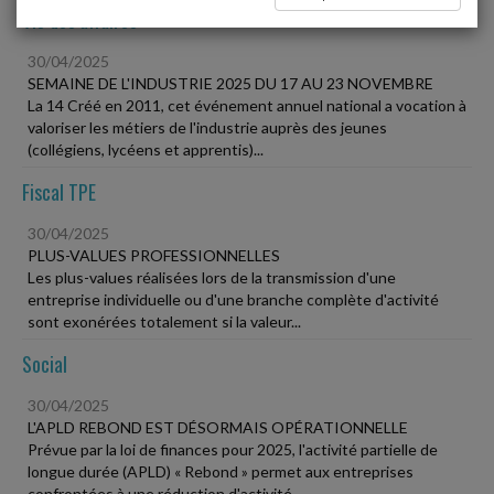
Vie des affaires
30/04/2025
SEMAINE DE L'INDUSTRIE 2025 DU 17 AU 23 NOVEMBRE
La 14 Créé en 2011, cet événement annuel national a vocation à
valoriser les métiers de l'industrie auprès des jeunes
(collégiens, lycéens et apprentis)...
Fiscal TPE
30/04/2025
PLUS-VALUES PROFESSIONNELLES
Les plus-values réalisées lors de la transmission d'une
entreprise individuelle ou d'une branche complète d'activité
sont exonérées totalement si la valeur...
Social
30/04/2025
L'APLD REBOND EST DÉSORMAIS OPÉRATIONNELLE
Prévue par la loi de finances pour 2025, l'activité partielle de
longue durée (APLD) « Rebond » permet aux entreprises
confrontées à une réduction d'activité...