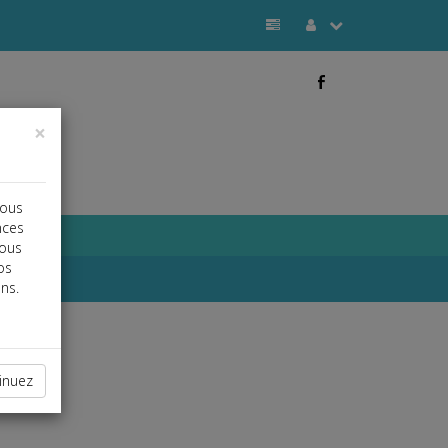
b
×
vous
nces
vous
os
ns.
inuez