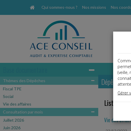
Qui sommes-nous ?
Nos missions
Nos coord
Comme t
permet
Base documentaire
(veille
connai
Dépêches
Thémes des Dépêches
attente
Fiscal TPE
Gérer 
Social
Liste des 
Vie des affaires
Consultation par mois
Vie des affair
Juillet 2026
Juin 2026
22/12/2023