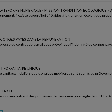
LATEFORME NUMÉRIQUE « MISSION TRANSITION ÉCOLOGIQUE » D
rnement, il existe aujourd'hui 340 aides à la transition écologique propos
S CONGÉS PAYÉS DANS LA RÉMUNÉRATION
resse du contrat de travail peut prévoir que l'indemnité de congés payés s
T FORFAITAIRE UNIQUE
e capitaux mobiliers et plus-values mobilières sont soumis au prélèveme
 LA CFE
es qui rencontrent des problèmes de trésorerie pour régler leur CFE 20
es