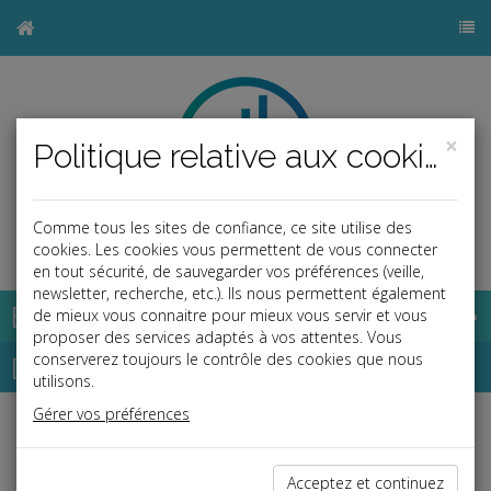
×
Politique relative aux cookies
Comme tous les sites de confiance, ce site utilise des
b
cookies. Les cookies vous permettent de vous connecter
en tout sécurité, de sauvegarder vos préférences (veille,
newsletter, recherche, etc.). Ils nous permettent également
Base documentaire
de mieux vous connaitre pour mieux vous servir et vous
proposer des services adaptés à vos attentes. Vous
Dépêches
conserverez toujours le contrôle des cookies que nous
utilisons.
Gérer vos préférences
j
a
b
Social, Paye
Date: 2023-12-15
Acceptez et continuez