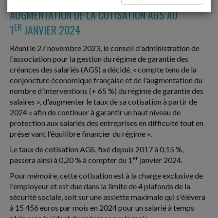
AUGMENTATION DE LA COTISATION AGS AU
ER
1
JANVIER 2024
Réuni le 27 novembre 2023, le conseil d'administration de
l'association pour la gestion du régime de garantie des
créances des salariés (AGS) a décidé, « compte tenu de la
conjoncture économique française et de l'augmentation du
nombre d'interventions (+ 65 %) du régime de garantie des
salaires », d'augmenter le taux de sa cotisation à partir de
2024 « afin de continuer à garantir un haut niveau de
protection aux salariés des entreprises en difficulté tout en
préservant l'équilibre financier du régime ».
Le taux de cotisation AGS, fixé depuis 2017 à 0,15 %,
er
passera ainsi à 0,20 % à compter du 1
janvier 2024.
Pour mémoire, cette cotisation est à la charge exclusive de
l'employeur et est due dans la limite de 4 plafonds de la
sécurité sociale, soit sur une assiette maximale qui s'élèvera
à 15 456 euros par mois en 2024 pour un salarié à temps