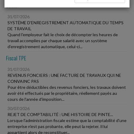
Social
31/07/2026
SYSTÈME D'ENREGISTREMENT AUTOMATIQUE DU TEMPS
DE TRAVAIL
Quand l'employeur fait le choix de décompter les heures de
travail accomplies par chaque salarié avec un système
d'enregistrement automatique, celui-ci...
Fiscal TPE
31/07/2026
REVENUS FONCIERS : UNE FACTURE DE TRAVAUX QUI NE
CONVAINC PAS
Pour être déductibles des revenus fonciers, les travaux doivent
avoir été effectués par le propriétaire, réellement payés au
cours de l'année d'imposition...
30/07/2026
REJET DE COMPTABILITÉ : UNE HISTOIRE DE PINTE...
Lorsque l'administration fiscale estime que la comptabilité d'une
entreprise n'est pas probante, elle peut la rejeter. Il lui
appartient alors de reconstituer...