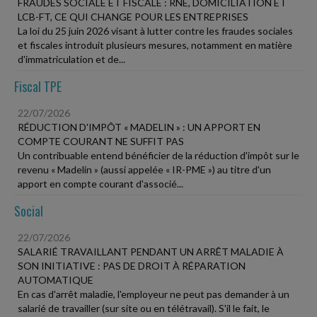
FRAUDES SOCIALE ET FISCALE : RNE, DOMICILIATION ET
LCB-FT, CE QUI CHANGE POUR LES ENTREPRISES
La loi du 25 juin 2026 visant à lutter contre les fraudes sociales
et fiscales introduit plusieurs mesures, notamment en matière
d'immatriculation et de...
Fiscal TPE
22/07/2026
RÉDUCTION D'IMPÔT « MADELIN » : UN APPORT EN
COMPTE COURANT NE SUFFIT PAS
Un contribuable entend bénéficier de la réduction d'impôt sur le
revenu « Madelin » (aussi appelée « IR-PME ») au titre d'un
apport en compte courant d'associé...
Social
22/07/2026
SALARIÉ TRAVAILLANT PENDANT UN ARRÊT MALADIE À
SON INITIATIVE : PAS DE DROIT À RÉPARATION
AUTOMATIQUE
En cas d'arrêt maladie, l'employeur ne peut pas demander à un
salarié de travailler (sur site ou en télétravail). S'il le fait, le