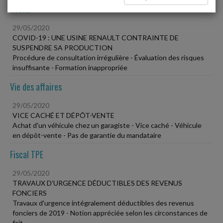
Social
29/05/2020
COVID-19 : UNE USINE RENAULT CONTRAINTE DE
SUSPENDRE SA PRODUCTION
Procédure de consultation irrégulière - Évaluation des risques
insuffisante - Formation inappropriée
Vie des affaires
29/05/2020
VICE CACHÉ ET DÉPÔT-VENTE
Achat d'un véhicule chez un garagiste - Vice caché - Véhicule
en dépôt-vente - Pas de garantie du mandataire
Fiscal TPE
29/05/2020
TRAVAUX D'URGENCE DÉDUCTIBLES DES REVENUS
FONCIERS
Travaux d'urgence intégralement déductibles des revenus
fonciers de 2019 - Notion appréciée selon les circonstances de
fait