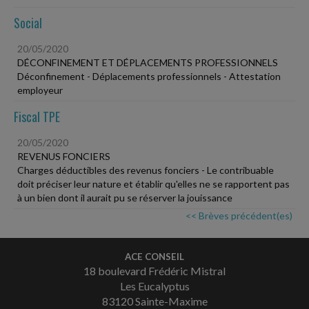
Social
20/05/2020
DÉCONFINEMENT ET DÉPLACEMENTS PROFESSIONNELS
Déconfinement - Déplacements professionnels - Attestation
employeur
Fiscal TPE
20/05/2020
REVENUS FONCIERS
Charges déductibles des revenus fonciers - Le contribuable
doit préciser leur nature et établir qu'elles ne se rapportent pas
à un bien dont il aurait pu se réserver la jouissance
<< Brèves précédent(es)
ACE CONSEIL
18 boulevard Frédéric Mistral
Les Eucalyptus
83120 Sainte-Maxime