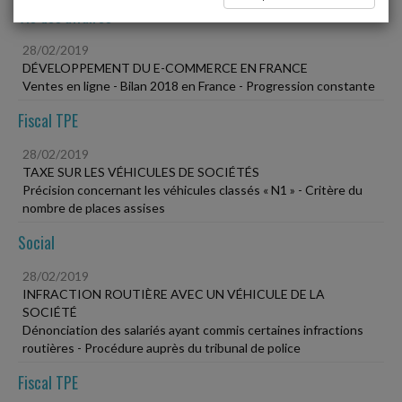
Vie des affaires
28/02/2019
DÉVELOPPEMENT DU E-COMMERCE EN FRANCE
Ventes en ligne - Bilan 2018 en France - Progression constante
Fiscal TPE
28/02/2019
TAXE SUR LES VÉHICULES DE SOCIÉTÉS
Précision concernant les véhicules classés « N1 » - Critère du
nombre de places assises
Social
28/02/2019
INFRACTION ROUTIÈRE AVEC UN VÉHICULE DE LA
SOCIÉTÉ
Dénonciation des salariés ayant commis certaines infractions
routières - Procédure auprès du tribunal de police
Fiscal TPE