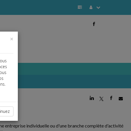
b
×
vous
nces
vous
os
ns.
j
a
b
inuez
'une entreprise individuelle ou d'une branche complète d'activité