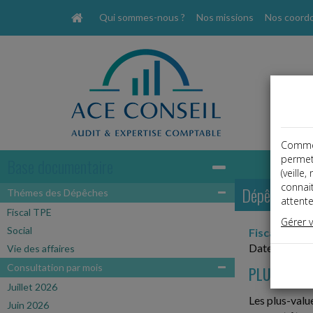
Qui sommes-nous ?
Nos missions
Nos coord
Comme t
permet
Base documentaire
(veille
connai
Dépêches
Thémes des Dépêches
attente
Fiscal TPE
Gérer 
Social
Fiscal TPE
Date: 2023-
Vie des affaires
Consultation par mois
PLUS-VALU
Juillet 2026
Les plus-valu
Juin 2026