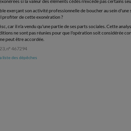
exonérées si la valeur des éléments cédés n'excède pas certains seui
le exerçant son activité professionnelle de boucher au sein d'une 
l profiter de cette exonération ?
isc, car il n'a vendu qu'une partie de ses parts sociales. Cette anal
nditions ne sont pas réunies pour que l'opération soit considérée 
 ne peut être accordée.
23, n° 467294
la liste des dépêches