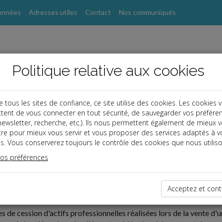
onnées
Adresses utiles
Contact
Nos communiqués
Politique relative aux cookies
ous les sites de confiance, ce site utilise des cookies. Les cookies 
tent de vous connecter en tout sécurité, de sauvegarder vos préfére
, newsletter, recherche, etc.). Ils nous permettent également de mieux 
tre pour mieux vous servir et vous proposer des services adaptés à v
s. Vous conserverez toujours le contrôle des cookies que nous utiliso
vos préférences
06-27
Acceptez et cont
ES DE CESSION D'UNE BRANCHE D'ACTIVITÉ
es de cession d'actifs professionnelles réalisées lors de la vente d