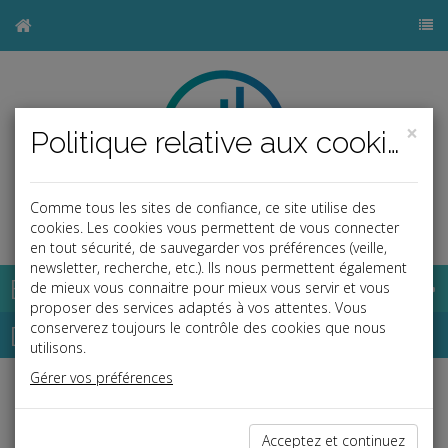
×
Politique relative aux cookies
Comme tous les sites de confiance, ce site utilise des
b
cookies. Les cookies vous permettent de vous connecter
en tout sécurité, de sauvegarder vos préférences (veille,
newsletter, recherche, etc.). Ils nous permettent également
Base documentaire
de mieux vous connaitre pour mieux vous servir et vous
proposer des services adaptés à vos attentes. Vous
Dépêches
conserverez toujours le contrôle des cookies que nous
utilisons.
Gérer vos préférences
j
a
b
Vie des affaires
Date: 2023-10-24
Acceptez et continuez