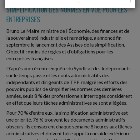
SIMPLIFICATION DES NORMES EN VUE POUR LES
ENTREPRISES
Bruno Le Maire, ministre de l'Économie, des finances et de
la souveraineté industrielle et numérique, a annoncé fin
septembre le lancement des Assises de la simplification.
Objectif : moins de règles et d'obligations pour les
entreprises françaises.
D'après une récente enquête du Syndicat des Indépendants
sur le temps passé et les coûts administratifs des
indépendants et dirigeants de TPE, malgré les efforts des
pouvoirs publics de simplifier les normes ces dernières
années, seuls 8 % des professionnels interrogés considèrent
en effet que leurs tâches administratives se sont allégées.
Pour 70 % d'entre eux, la simplification administrative est
une priorité. 76 % trouvent les documents administratifs
obscurs. Ils consacrent chaque semaine 8 heures aux tâches
administratives et doivent faire appel à une aide extérieure,