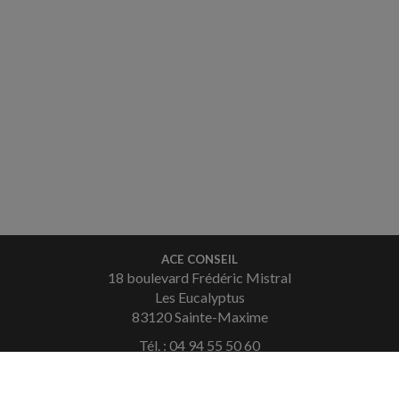
ACE CONSEIL
18 boulevard Frédéric Mistral
Les Eucalyptus
83120 Sainte-Maxime
Tél. : 04 94 55 50 60
Fax : 04 94 49 36 08
Courriel :
contact.saintemaxime@aceconseil.fr