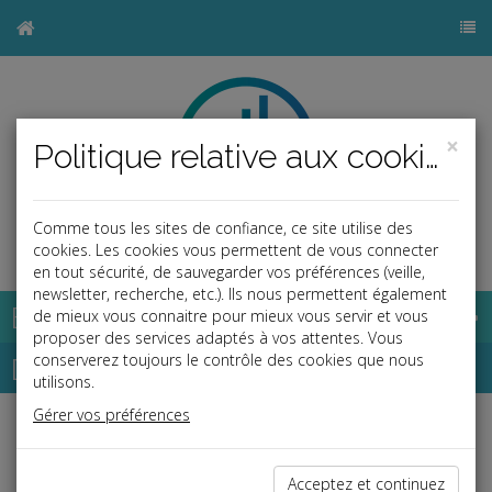
×
Politique relative aux cookies
Comme tous les sites de confiance, ce site utilise des
b
cookies. Les cookies vous permettent de vous connecter
en tout sécurité, de sauvegarder vos préférences (veille,
newsletter, recherche, etc.). Ils nous permettent également
Base documentaire
de mieux vous connaitre pour mieux vous servir et vous
proposer des services adaptés à vos attentes. Vous
Dépêches
conserverez toujours le contrôle des cookies que nous
utilisons.
Gérer vos préférences
j
a
b
Fiscal TPE
Date: 2023-11-30
Acceptez et continuez