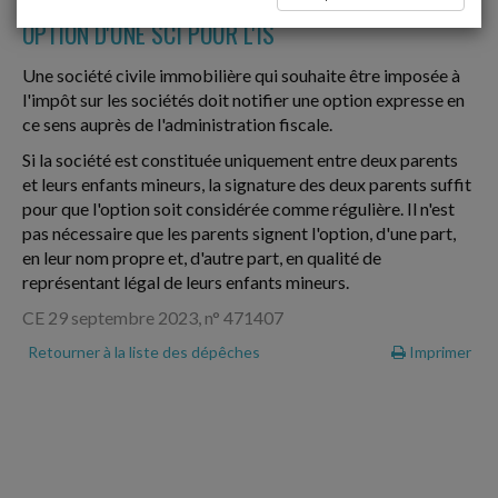
OPTION D'UNE SCI POUR L'IS
Une société civile immobilière qui souhaite être imposée à
l'impôt sur les sociétés doit notifier une option expresse en
ce sens auprès de l'administration fiscale.
Si la société est constituée uniquement entre deux parents
et leurs enfants mineurs, la signature des deux parents suffit
pour que l'option soit considérée comme régulière. Il n'est
pas nécessaire que les parents signent l'option, d'une part,
en leur nom propre et, d'autre part, en qualité de
représentant légal de leurs enfants mineurs.
CE 29 septembre 2023, n° 471407
Retourner à la liste des dépêches
Imprimer