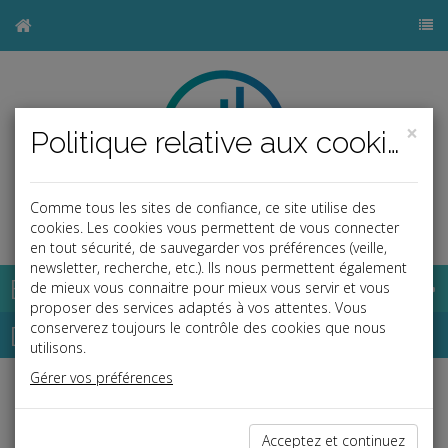
×
Politique relative aux cookies
Comme tous les sites de confiance, ce site utilise des
b
cookies. Les cookies vous permettent de vous connecter
en tout sécurité, de sauvegarder vos préférences (veille,
newsletter, recherche, etc.). Ils nous permettent également
Base documentaire
de mieux vous connaitre pour mieux vous servir et vous
proposer des services adaptés à vos attentes. Vous
Dépêches
conserverez toujours le contrôle des cookies que nous
utilisons.
Gérer vos préférences
j
a
b
Vie des affaires
Date: 2024-01-23
Acceptez et continuez