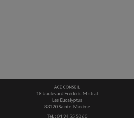
ACE CONSEIL
18 boulevard Frédéric Mistral
Les Eucalyptus
83120 Sainte-Maxime
Tél. : 04 94 55 50 60
Fax : 04 94 49 36 08
Courriel :
contact.saintemaxime@aceconseil.fr