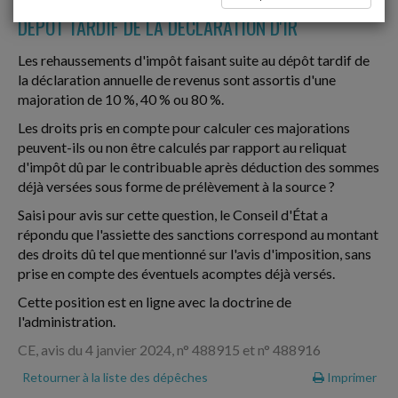
DÉPÔT TARDIF DE LA DÉCLARATION D'IR
Les rehaussements d'impôt faisant suite au dépôt tardif de
la déclaration annuelle de revenus sont assortis d'une
majoration de 10 %, 40 % ou 80 %.
Les droits pris en compte pour calculer ces majorations
peuvent-ils ou non être calculés par rapport au reliquat
d'impôt dû par le contribuable après déduction des sommes
déjà versées sous forme de prélèvement à la source ?
Saisi pour avis sur cette question, le Conseil d'État a
répondu que l'assiette des sanctions correspond au montant
des droits dû tel que mentionné sur l'avis d'imposition, sans
prise en compte des éventuels acomptes déjà versés.
Cette position est en ligne avec la doctrine de
l'administration.
CE, avis du 4 janvier 2024, n° 488915 et n° 488916
Retourner à la liste des dépêches
Imprimer