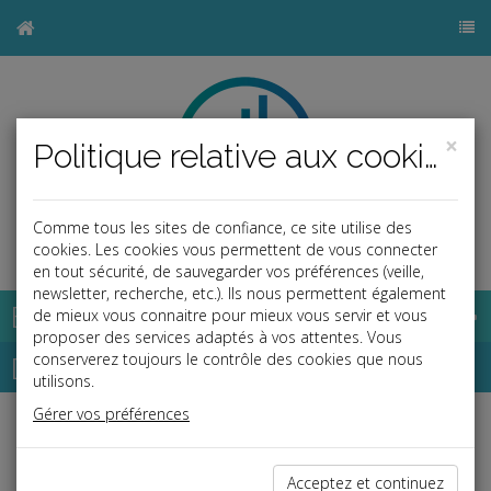
×
Politique relative aux cookies
Comme tous les sites de confiance, ce site utilise des
b
cookies. Les cookies vous permettent de vous connecter
en tout sécurité, de sauvegarder vos préférences (veille,
newsletter, recherche, etc.). Ils nous permettent également
Base documentaire
de mieux vous connaitre pour mieux vous servir et vous
proposer des services adaptés à vos attentes. Vous
Dépêches
conserverez toujours le contrôle des cookies que nous
utilisons.
Gérer vos préférences
j
a
b
Fiscal TPE
Date: 2024-01-31
Acceptez et continuez