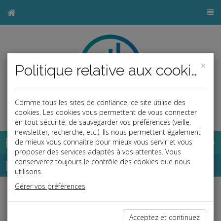
×
Politique relative aux cookies
Comme tous les sites de confiance, ce site utilise des
b
cookies. Les cookies vous permettent de vous connecter
en tout sécurité, de sauvegarder vos préférences (veille,
newsletter, recherche, etc.). Ils nous permettent également
Base documentaire
de mieux vous connaitre pour mieux vous servir et vous
proposer des services adaptés à vos attentes. Vous
Dépêches
conserverez toujours le contrôle des cookies que nous
utilisons.
Gérer vos préférences
j
a
b
Social, Paye
Date: 2024-02-22
Acceptez et continuez