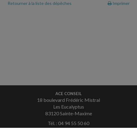
Retourner à la liste des dépêches
Imprimer
ACE CONSEIL
18 boulevard Frédéric Mistral
Les Eucalyptus
83120 Sainte-Maxime
Tél. : 04 94 55 50 60
Fax : 04 94 49 36 08