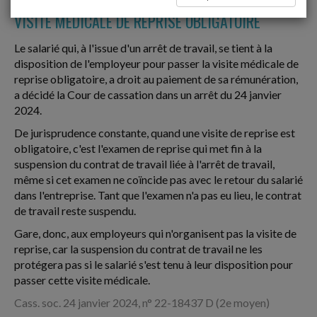
VISITE MÉDICALE DE REPRISE OBLIGATOIRE
Le salarié qui, à l'issue d'un arrêt de travail, se tient à la
disposition de l'employeur pour passer la visite médicale de
reprise obligatoire, a droit au paiement de sa rémunération,
a décidé la Cour de cassation dans un arrêt du 24 janvier
2024.
De jurisprudence constante, quand une visite de reprise est
obligatoire, c'est l'examen de reprise qui met fin à la
suspension du contrat de travail liée à l'arrêt de travail,
même si cet examen ne coïncide pas avec le retour du salarié
dans l'entreprise. Tant que l'examen n'a pas eu lieu, le contrat
de travail reste suspendu.
Gare, donc, aux employeurs qui n'organisent pas la visite de
reprise, car la suspension du contrat de travail ne les
protégera pas si le salarié s'est tenu à leur disposition pour
passer cette visite médicale.
Cass. soc. 24 janvier 2024, n° 22-18437 D (2e moyen)