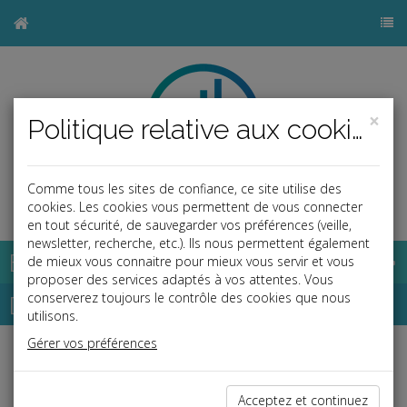
×
Politique relative aux cookies
Comme tous les sites de confiance, ce site utilise des
b
cookies. Les cookies vous permettent de vous connecter
en tout sécurité, de sauvegarder vos préférences (veille,
newsletter, recherche, etc.). Ils nous permettent également
Base documentaire
de mieux vous connaitre pour mieux vous servir et vous
proposer des services adaptés à vos attentes. Vous
Dépêches
conserverez toujours le contrôle des cookies que nous
utilisons.
Gérer vos préférences
j
a
b
Vie des affaires
Date: 2019-04-18
Acceptez et continuez