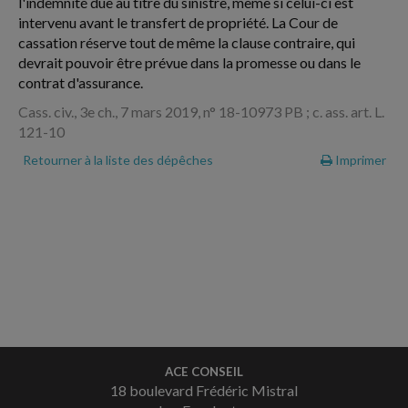
l'indemnité due au titre du sinistre, même si celui-ci est
intervenu avant le transfert de propriété. La Cour de
cassation réserve tout de même la clause contraire, qui
devrait pouvoir être prévue dans la promesse ou dans le
contrat d'assurance.
Cass. civ., 3e ch., 7 mars 2019, n° 18-10973 PB ; c. ass. art. L.
121-10
Retourner à la liste des dépêches
Imprimer
ACE CONSEIL
18 boulevard Frédéric Mistral