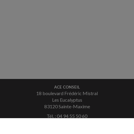
ACE CONSEIL
18 boulevard Frédéric Mistral
Les Eucalyptus
83120 Sainte-Maxime
Tél. : 04 94 55 50 60
Fax : 04 94 49 36 08
Courriel :
contact.saintemaxime@aceconseil.fr