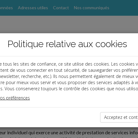
onnées
Adresses utiles
Contact
Nos communiqués
Politique relative aux cookies
ous les sites de confiance, ce site utilise des cookies. Les cookies 
tent de vous connecter en tout sécurité, de sauvegarder vos préfére
, newsletter, recherche, etc.). Ils nous permettent également de mieux 
tre pour mieux vous servir et vous proposer des services adaptés à v
s. Vous conserverez toujours le contrôle des cookies que nous utiliso
vos préférences
09-25
Acceptez et cont
RÉCEPTION
r individuel qui exerce une activité de prestation de services infor