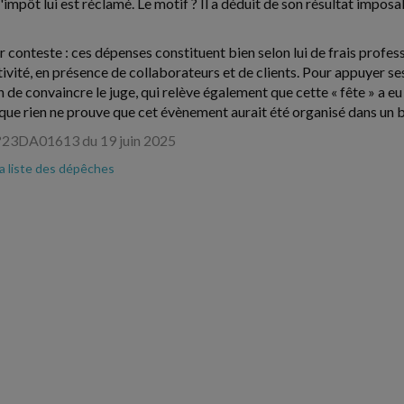
mpôt lui est réclamé. Le motif ? Il a déduit de son résultat imposable
 conteste : ces dépenses constituent bien selon lui de frais profess
ivité, en présence de collaborateurs et de clients. Pour appuyer ses di
de convaincre le juge, qui relève également que cette « fête » a eu 
sque rien ne prouve que cet évènement aurait été organisé dans un b
°23DA01613 du 19 juin 2025
la liste des dépêches