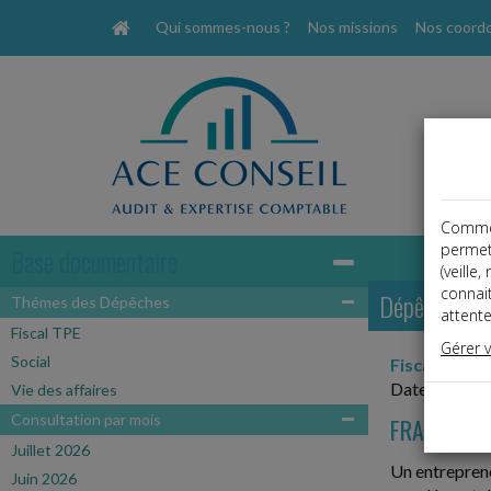
Qui sommes-nous ?
Nos missions
Nos coord
Comme t
permet
Base documentaire
(veille
connai
Dépêches
Thémes des Dépêches
attente
Fiscal TPE
Gérer 
Social
Fiscal TPE
Date: 2025-
Vie des affaires
Consultation par mois
FRAIS DE 
Juillet 2026
Un entrepreneu
Juin 2026