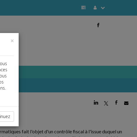
b
×
vous
nces
vous
os
ns.
j
a
b
inuez
matiques fait l'objet d'un contrôle fiscal à l'issue duquel un