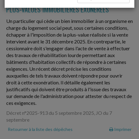
PLUS-VALUES IMMOBILIÈRES EXONÉRÉES
Un particulier qui cède un bien immobilier à un organisme en
charge du logement social peut, sous certaines conditions,
échapper à l'imposition de la plus-value réalisée si la vente
intervient avant le 31 décembre 2025. En contrepartie, le
cessionnaire doit s'engager dans l'acte de vente à effectuer
des travaux de réhabilitation lourde permettant aux
bâtiments d'habitation collectifs de répondre à certaines
exigences. Un récent décret précise les conditions
auxquelles de tels travaux doivent répondre pour ouvrir
droit à cette exonération. Il détaille également les
justificatifs qui doivent être produits à l'issue des travaux
sur demande de l'administration pour attester du respect de
ces exigences.
Décret n°2025-913 du 5 septembre 2025, JO du 7
septembre
Retourner à la liste des dépêches
Imprimer