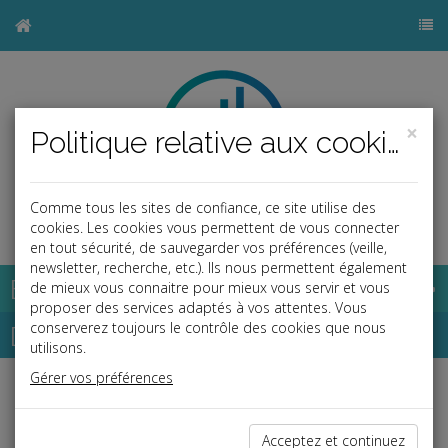
×
Politique relative aux cookies
Comme tous les sites de confiance, ce site utilise des
b
cookies. Les cookies vous permettent de vous connecter
en tout sécurité, de sauvegarder vos préférences (veille,
newsletter, recherche, etc.). Ils nous permettent également
Base documentaire
de mieux vous connaitre pour mieux vous servir et vous
proposer des services adaptés à vos attentes. Vous
Dépêches
conserverez toujours le contrôle des cookies que nous
utilisons.
Gérer vos préférences
j
a
b
Fiscal TPE
Date: 2025-11-03
Acceptez et continuez