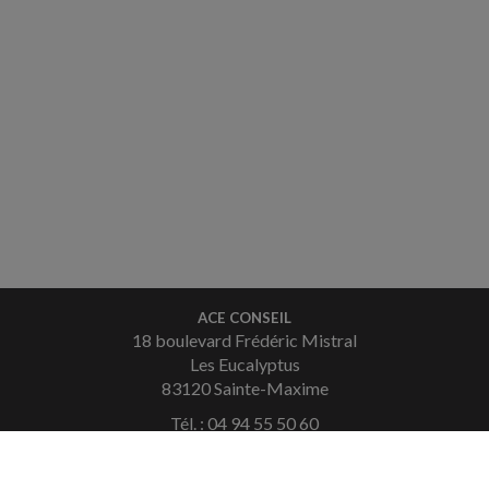
ACE CONSEIL
18 boulevard Frédéric Mistral
Les Eucalyptus
83120 Sainte-Maxime
Tél. : 04 94 55 50 60
Fax : 04 94 49 36 08
Courriel :
contact.saintemaxime@aceconseil.fr