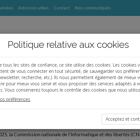
onnées
Adresses utiles
Contact
Nos communiqués
Politique relative aux cookies
ous les sites de confiance, ce site utilise des cookies. Les cookies 
tent de vous connecter en tout sécurité, de sauvegarder vos préfére
, newsletter, recherche, etc.). Ils nous permettent également de mieux 
tre pour mieux vous servir et vous proposer des services adaptés à v
s. Vous conserverez toujours le contrôle des cookies que nous utiliso
vos préférences
ires
11-03
Acceptez et cont
LES SANCTIONS DE LA CNIL VIA SA PROCÉDURE SIMPLIF
25, la Commission nationale de l'informatique et des libertés (CNI