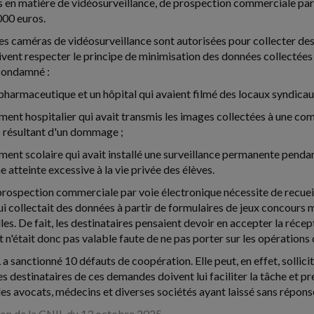
n matière de vidéosurveillance, de prospection commerciale par 
000 euros.
les caméras de vidéosurveillance sont autorisées pour collecter des
ivent respecter le principe de minimisation des données collectées a
 condamné :
 pharmaceutique et un hôpital qui avaient filmé des locaux syndicaux
ement hospitalier qui avait transmis les images collectées à une c
 résultant d'un dommage ;
ment scolaire qui avait installé une surveillance permanente pendant
e atteinte excessive à la vie privée des élèves.
rospection commerciale par voie électronique nécessite de recueil
ui collectait des données à partir de formulaires de jeux concours m
es. De fait, les destinataires pensaient devoir en accepter la récep
n'était donc pas valable faute de ne pas porter sur les opérations
 a sanctionné 10 défauts de coopération. Elle peut, en effet, sollici
es destinataires de ces demandes doivent lui faciliter la tâche et p
es avocats, médecins et diverses sociétés ayant laissé sans répon
n de la CNIL du 13 octobre 2025