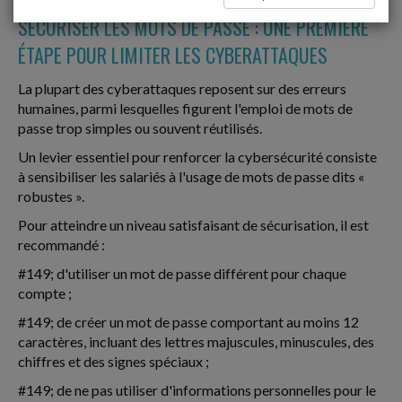
SÉCURISER LES MOTS DE PASSE : UNE PREMIÈRE
ÉTAPE POUR LIMITER LES CYBERATTAQUES
La plupart des cyberattaques reposent sur des erreurs
humaines, parmi lesquelles figurent l'emploi de mots de
passe trop simples ou souvent réutilisés.
Un levier essentiel pour renforcer la cybersécurité consiste
à sensibiliser les salariés à l'usage de mots de passe dits «
robustes ».
Pour atteindre un niveau satisfaisant de sécurisation, il est
recommandé :
#149; d'utiliser un mot de passe différent pour chaque
compte ;
#149; de créer un mot de passe comportant au moins 12
caractères, incluant des lettres majuscules, minuscules, des
chiffres et des signes spéciaux ;
#149; de ne pas utiliser d'informations personnelles pour le