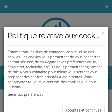
×
Politique relative aux cookies
Comme tous les sites de confiance, ce site utilise des
b
cookies. Les cookies vous permettent de vous connecter
en tout sécurité, de sauvegarder vos préférences (veille,
newsletter, recherche, etc.). Ils nous permettent également
Base documentaire
de mieux vous connaitre pour mieux vous servir et vous
proposer des services adaptés à vos attentes. Vous
Dépêches
conserverez toujours le contrôle des cookies que nous
utilisons.
Gérer vos préférences
j
a
b
Vie des affaires
Date: 2025-11-27
Acceptez et continuez