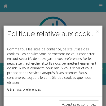
×
Politique relative aux cookies
Comme tous les sites de confiance, ce site utilise des
b
cookies. Les cookies vous permettent de vous connecter
en tout sécurité, de sauvegarder vos préférences (veille,
newsletter, recherche, etc.). Ils nous permettent également
Base documentaire
de mieux vous connaitre pour mieux vous servir et vous
proposer des services adaptés à vos attentes. Vous
Dépêches
conserverez toujours le contrôle des cookies que nous
utilisons.
Gérer vos préférences
j
a
b
Fiscal TPE
Date: 2026-06-30
Acceptez et continuez