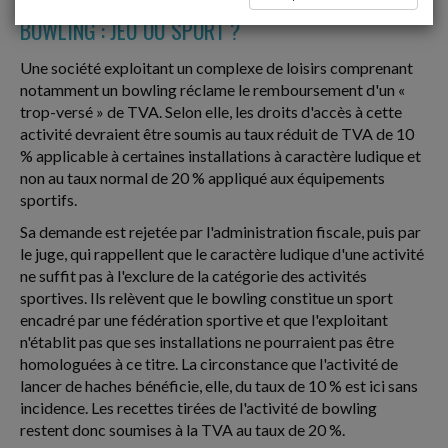
BOWLING : JEU OU SPORT ?
Une société exploitant un complexe de loisirs comprenant
notamment un bowling réclame le remboursement d'un «
trop-versé » de TVA. Selon elle, les droits d'accès à cette
activité devraient être soumis au taux réduit de TVA de 10
% applicable à certaines installations à caractère ludique et
non au taux normal de 20 % appliqué aux équipements
sportifs.
Sa demande est rejetée par l'administration fiscale, puis par
le juge, qui rappellent que le caractère ludique d'une activité
ne suffit pas à l'exclure de la catégorie des activités
sportives. Ils relèvent que le bowling constitue un sport
encadré par une fédération sportive et que l'exploitant
n'établit pas que ses installations ne pourraient pas être
homologuées à ce titre. La circonstance que l'activité de
lancer de haches bénéficie, elle, du taux de 10 % est ici sans
incidence. Les recettes tirées de l'activité de bowling
restent donc soumises à la TVA au taux de 20 %.