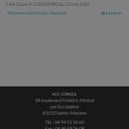
CAA Douai n° 25DA00983 du 21 mai 2026
Retourner à la liste des dépêches
Imprimer
ACE CONSEIL
18 boulevard Frédéric Mistral
Les Eucalyptus
83120 Sainte-Maxime
Tél. : 04 94 55 50 60
Fax : 04 94 49 36 08