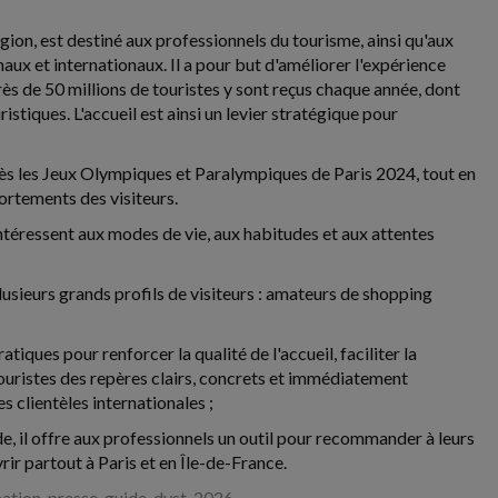
gion, est destiné aux professionnels du tourisme, ainsi qu'aux
ux et internationaux. Il a pour but d'améliorer l'expérience
 près de 50 millions de touristes y sont reçus chaque année, dont
istiques. L'accueil est ainsi un levier stratégique pour
rès les Jeux Olympiques et Paralympiques de Paris 2024, tout en
ortements des visiteurs.
ntéressent aux modes de vie, aux habitudes et aux attentes
plusieurs grands profils de visiteurs : amateurs de shopping
iques pour renforcer la qualité de l'accueil, faciliter la
touristes des repères clairs, concrets et immédiatement
 clientèles internationales ;
 il offre aux professionnels un outil pour recommander à leurs
rir partout à Paris et en Île-de-France.
mation-presse-guide-dyst-2026