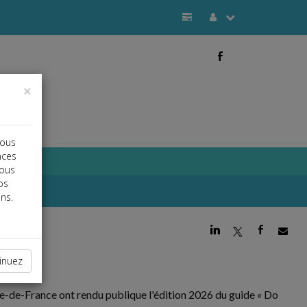
b
×
vous
nces
vous
os
ns.
j
a
b
inuez
e-de-France ont rendu publique l'édition 2026 du guide « Do