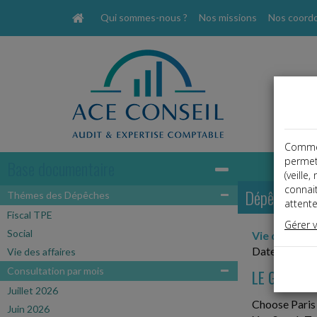
Qui sommes-nous ?
Nos missions
Nos coord
Comme t
permet
Base documentaire
(veille
connai
Dépêches
Thémes des Dépêches
attente
Fiscal TPE
Gérer 
Social
Vie des affa
Date: 2026-
Vie des affaires
Consultation par mois
LE GUIDE 2
Juillet 2026
Choose Paris 
Juin 2026