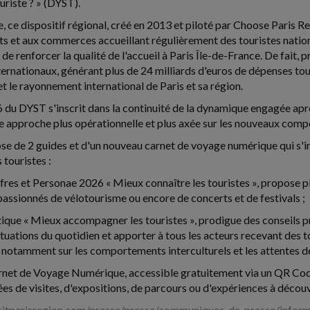
riste ? » (DYST).
 ce dispositif régional, créé en 2013 et piloté par Choose Paris Re
s et aux commerces accueillant régulièrement des touristes nationa
 de renforcer la qualité de l'accueil à Paris Île-de-France. De fait,
ternationaux, générant plus de 24 milliards d'euros de dépenses tour
 et le rayonnement international de Paris et sa région.
6 du DYST s'inscrit dans la continuité de la dynamique engagée ap
 approche plus opérationnelle et plus axée sur les nouveaux comp
se de 2 guides et d'un nouveau carnet de voyage numérique qui s'i
 touristes :
hiffres et Personae 2026 « Mieux connaître les touristes », propose 
 passionnés de vélotourisme ou encore de concerts et de festivals ;
tique « Mieux accompagner les touristes », prodigue des conseils prat
ituations du quotidien et apporter à tous les acteurs recevant des 
 notamment sur les comportements interculturels et les attentes des
rnet de Voyage Numérique, accessible gratuitement via un QR Code,
ées de visites, d'expositions, de parcours ou d'expériences à découv
visitparisregion.com/presse/presse/communiques-de-presse/infor