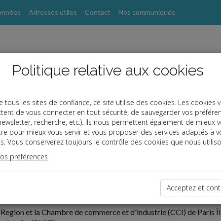
onnées
Adresses utiles
Contact
Nos communiqués
Politique relative aux cookies
ous les sites de confiance, ce site utilise des cookies. Les cookies 
tent de vous connecter en tout sécurité, de sauvegarder vos préfére
, newsletter, recherche, etc.). Ils nous permettent également de mieux 
tre pour mieux vous servir et vous proposer des services adaptés à v
s. Vous conserverez toujours le contrôle des cookies que nous utiliso
vos préférences
ires
07-03
Acceptez et cont
026 « DO YOU SPEAK TOURISTE ?" EST PARU
Region et la Chambre de commerce et d'industrie (CCI) de Paris Îl